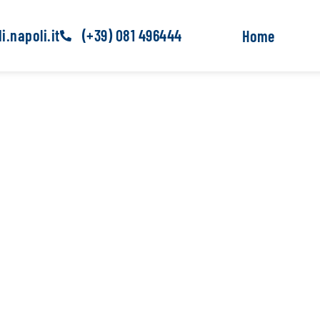
.napoli.it
(+39) 081 496444
Home