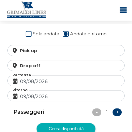
Sola andata
Andata e ritorno
Vai
al
Pick up
contenuto
Drop off
Partenza
Ritorno
Passeggeri
-
+
1
Cerca disponibilità