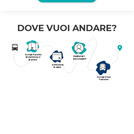
DOVE VUOI ANDARE?
Scegli il punto
Aggiungi i
di partenza e
passeggeri
di arrivo
Seleziona
le date
Scegli il tuo
Transfer