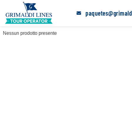
paquetes@grimald
Saltar
al
contenido
Nessun prodotto presente