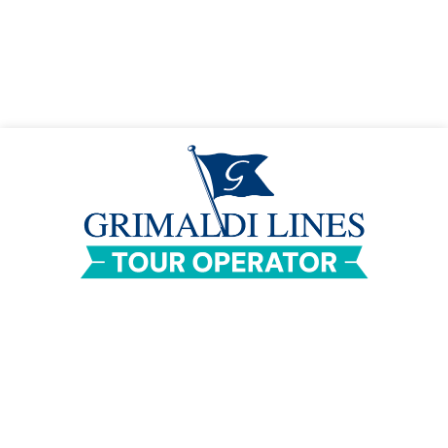
Grimaldi Group SpA – Sede legale Palermo – Via Emerico Amari n°8 –
Capitale sociale € 150.000.000,00 – C.F. e Reg. imprese di Palermo:
00117240820 – P.IVA IT 00117240820 –
Cookie policy
–
Privacy policy